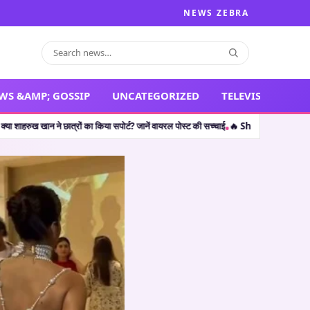
NEWS ZEBRA
WS &AMP; GOSSIP
UNCATEGORIZED
TELEVISION
ं का किया सपोर्ट? जानें वायरल पोस्ट की सच्चाई
🔥 Shocking Retirement: थलपति विजय ही नह
•