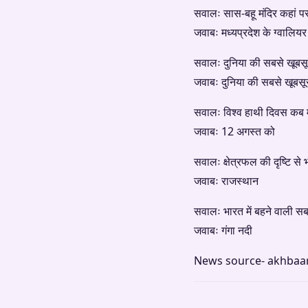
सवालः सास-बहू मंदिर कहां पर
जवाबः मध्यप्रदेश के ग्वालियर ज
सवालः दुनिया की सबसे खूबसूरत
जवाबः दुनिया की सबसे खूबसूर
सवालः विश्व हाथी दिवस कब म
जवाबः 12 अगस्त को
सवालः क्षेत्रफल की दृष्टि से
जवाबः राजस्थान
सवालः भारत में बहने वाली स
जवाबः गंगा नदी
News source- akhbaa