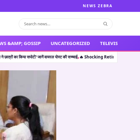
NEWS ZEBRA
WS &AMP; GOSSIP
UNCATEGORIZED
TELEVISION
्ट? जानें वायरल पोस्ट की सच्चाई
🔥 Shocking Retirement: थलपति विजय ही नहीं, इन 5 कलाक
•