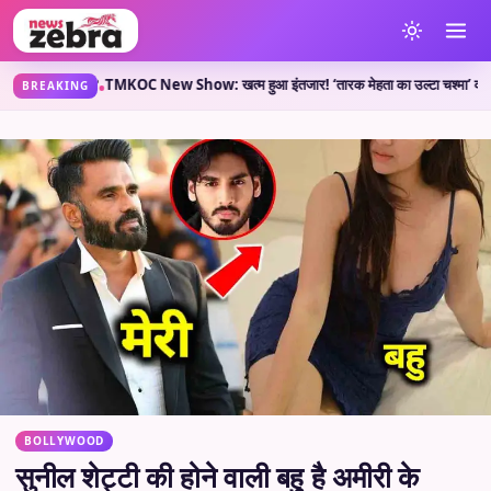
या कहती है?
TMKOC New Show: खत्म हुआ इंतजार! ‘तारक मेहता का उल्टा चश्मा’ वाले लेकर आए 
•
BREAKING
BOLLYWOOD
सुनील शेट्टी की होने वाली बहु है अमीरी के