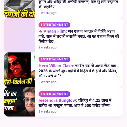
कुमार और धर्मेंद्र की अनोखी दास्तान, दिल छू लेगी स्ट्रगल
की कहानियां
2 weeks ago
ENTERTAINMENT
🔥 Ahaan Film:
अब एक्शन अवतार में दिखेंगे अहान
पांडे, साथ में शरवरी मचाएंगी धमाल, आ गई एक्शन फिल्म की
रिलीज डेट
2 weeks ago
ENTERTAINMENT
Hero Villain Clash:
रणबीर-यश से अक्षय-सैफ तक…
2026 के अगले कुछ महीनों में भिड़ेंगे ये 6 हीरो और विलेन,
कौन सबसे आगे?
2 weeks ago
ENTERTAINMENT
Jeetendra Bunglow:
जीतेंद्र ने 4.25 लाख में
खरीदा था ‘मनहूस’ बंगला, आज है 500 करोड़ कीमत
2 weeks ago