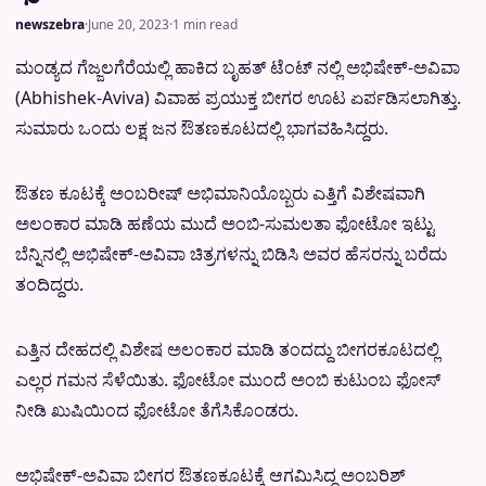
newszebra
·
June 20, 2023
·
1 min read
ಮಂಡ್ಯದ ಗೆಜ್ಜಲಗೆರೆಯಲ್ಲಿ ಹಾಕಿದ ಬೃಹತ್ ಟೆಂಟ್ ನಲ್ಲಿ ಅಭಿಷೇಕ್-ಅವಿವಾ
(Abhishek-Aviva) ವಿವಾಹ ಪ್ರಯುಕ್ತ ಬೀಗರ ಊಟ ಏರ್ಪಡಿಸಲಾಗಿತ್ತು.
ಸುಮಾರು ಒಂದು ಲಕ್ಷ ಜನ ಔತಣಕೂಟದಲ್ಲಿ ಭಾಗವಹಿಸಿದ್ದರು.
ಔತಣ ಕೂಟಕ್ಕೆ ಅಂಬರೀಷ್ ಅಭಿಮಾನಿಯೊಬ್ಬರು ಎತ್ತಿಗೆ ವಿಶೇಷವಾಗಿ
ಅಲಂಕಾರ ಮಾಡಿ ಹಣೆಯ ಮುದೆ ಅಂಬಿ-ಸುಮಲತಾ ಫೋಟೋ ಇಟ್ಟು
ಬೆನ್ನಿನಲ್ಲಿ ಅಭಿಷೇಕ್-ಅವಿವಾ ಚಿತ್ರಗಳನ್ನು ಬಿಡಿಸಿ ಅವರ ಹೆಸರನ್ನು ಬರೆದು
ತಂದಿದ್ದರು.
ಎತ್ತಿನ ದೇಹದಲ್ಲಿ ವಿಶೇಷ ಅಲಂಕಾರ ಮಾಡಿ ತಂದದ್ದು ಬೀಗರಕೂಟದಲ್ಲಿ
ಎಲ್ಲರ ಗಮನ ಸೆಳೆಯಿತು. ಫೋಟೋ ಮುಂದೆ ಅಂಬಿ ಕುಟುಂಬ ಫೋಸ್
ನೀಡಿ ಖುಷಿಯಿಂದ ಫೋಟೋ ತೆಗೆಸಿಕೊಂಡರು.
ಅಭಿಷೇಕ್-ಅವಿವಾ ಬೀಗರ ಔತಣಕೂಟಕ್ಕೆ ಆಗಮಿಸಿದ್ದ ಅಂಬರಿಶ್