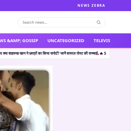
NEWS ZEBRA
WS &AMP; GOSSIP
UNCATEGORIZED
TELEVISION
छात्रों का किया सपोर्ट? जानें वायरल पोस्ट की सच्चाई
🔥 Shocking Retirement: थलपति विजय 
•