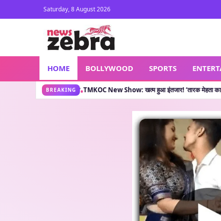
Saturday, 8 August 2026
HOME
BOLLYWOOD
SPORTS
ENTER
नी क्या कहती है?
TMKOC New Show: खत्म हुआ इंतजार! ‘तारक मेहता का उल्टा चश्मा’ वाले लेक
•
BREAKING