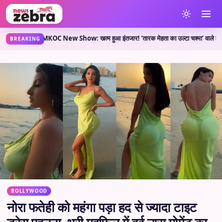
हती है?
TMKOC New Show: खत्म हुआ इंतजार! ‘तारक मेहता का उल्टा चश्मा’ वाले लेकर आए नया श
•
BREAKING
BOLLYWOOD
नोरा फतेही को महंगा पड़ा हद से ज्यादा टाइट