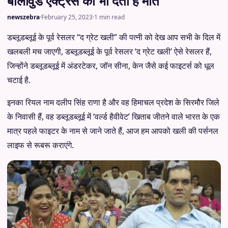
बॉलीवुड एक्ट्रेस को भी देती हैं मात
newszebra
·
February 25, 2023
·
1 min read
डब्लूडब्लूई के पूर्व रेसलर
“
द ग्रेट खली
”
की पत्नी को देख आप सभी के दिल में
खलबली मच जाएगी
,
डब्लूडब्लूई के पूर्व रेसलर
‘
द ग्रेट खली
’
ऐसे रेसलर हैं
,
जिन्होंने डब्लूडब्लूई में अंडरटेकर
,
जॉन सीना
,
केन जैसे कई फाइटर्स को धूल
चटाई है
.
इनका रियल नाम दलीप सिंह राणा है और वह हिमाचल प्रदेश के सिरमौर जिले
के निवासी हैं
,
वह डब्लूडब्लूई में
‘
वर्ल्ड हैवीवेट
’
खिताब जीतने वाले भारत के एक
मात्र पहले फाइटर के नाम से जाने जाते हैं
,
आज हम आपको खली की पर्सनल
लाइफ से रूबरू कराएंगे
.