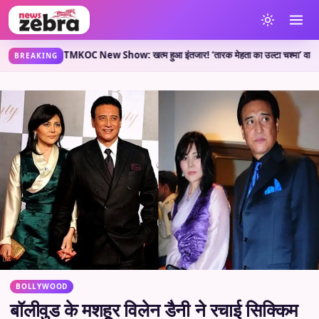
या कहती है?
TMKOC New Show: खत्म हुआ इंतजार! ‘तारक मेहता का उल्टा चश्मा’ वाले लेकर आए 
•
BREAKING
BOLLYWOOD
बॉलीवुड के मशहूर विलेन डैनी ने रचाई सिक्किम