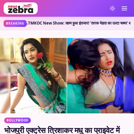
क्या कहती है?
TMKOC New Show: खत्म हुआ इंतजार! ‘तारक मेहता का उल्टा चश्मा’ वाले लेकर आए
•
BREAKING
BOLLYWOOD
भोजपुरी एक्ट्रेस त्रिशाकर मधु का प्राइवेट में