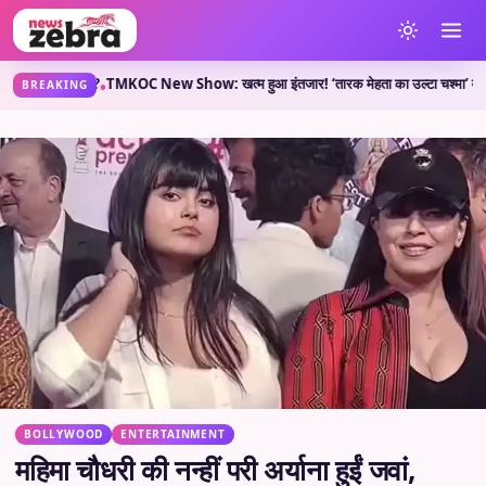
्या कहती है?
TMKOC New Show: खत्म हुआ इंतजार! ‘तारक मेहता का उल्टा चश्मा’ वाले लेकर आए
•
BREAKING
BOLLYWOOD
ENTERTAINMENT
महिमा चौधरी की नन्हीं परी अर्याना हुईं जवां,