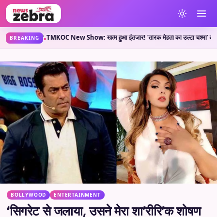
्या कहती है?
TMKOC New Show: खत्म हुआ इंतजार! ‘तारक मेहता का उल्टा चश्मा’ वाले लेकर आए 
•
BREAKING
BOLLYWOOD
ENTERTAINMENT
‘सिगरेट से जलाया, उसने मेरा शा’रीरि’क शोषण