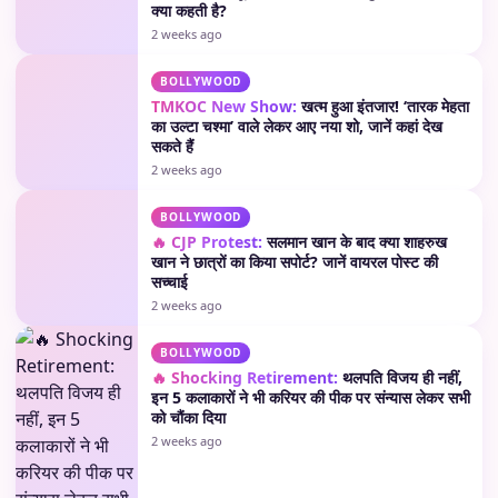
क्या कहती है?
2 weeks ago
BOLLYWOOD
TMKOC New Show:
खत्म हुआ इंतजार! ‘तारक मेहता
का उल्टा चश्मा’ वाले लेकर आए नया शो, जानें कहां देख
सकते हैं
2 weeks ago
BOLLYWOOD
🔥 CJP Protest:
सलमान खान के बाद क्या शाहरुख
खान ने छात्रों का किया सपोर्ट? जानें वायरल पोस्ट की
सच्चाई
2 weeks ago
BOLLYWOOD
🔥 Shocking Retirement:
थलपति विजय ही नहीं,
इन 5 कलाकारों ने भी करियर की पीक पर संन्यास लेकर सभी
को चौंका दिया
2 weeks ago