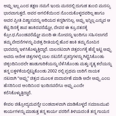
ಅಪ್ಪು ಇಲ್ಲ ಎಂದ ತಕ್ಷಣ ನಮಗೆ ಇಂದು ಮನದಲ್ಲಿ ದುಗುಡ ತುಂಬಿ ಮನಸ್ಸು
ಭಾರವಾಗುತ್ತದೆ. ಅವರ ಅಗಲಿಕೆಯಿಂದ ನೊಂದುಕೊಳ್ಳದವರಿಲ್ಲ ಹಾಗೂ
ಅವರ ಪ್ರೀತಿ ವಿಶ್ವಾಸವನ್ನು ಅರಿಯದ ಕನ್ನಡಿಗನಿಲ್ಲ. ಅಪ್ಪು ಇನ್ನಿಲ್ಲ ಎನ್ನುವ ಆ
ಕೆಟ್ಟ ದಿನಕ್ಕೆ ಶಾಪ ಹಾಕಿದವರೆಷ್ಟೋ, ದೇವರ ಈ ಕ್ರೂ.ರತನಕ್ಕೆ
ಕ್ರೋ.ಧ.ಗೊಂಡವರೆಷ್ಟೋ ಮಂದಿ ಈ ನೋವನ್ನು ಇಂದಿಗೂ ಸಹಿಸಲಾಗದೆ
ತಮ್ಮ ವೇದನೆಗಳನ್ನು ವಿಚಿತ್ರ ರೀತಿಯಲ್ಲಿ ಹೊರ ಹಾಕಿ ತಮ್ಮ ನೋವಿನ
ಭಾರವನ್ನು ಇಳಿಸಿಕೊಳ್ಳುತ್ತಿದ್ದಾರೆ. ಬಾಲನಟರಾಗಿ ಚಿತ್ರರಂಗಕ್ಕೆ ಹೆಜ್ಜೆ ಇಟ್ಟ ಅಪ್ಪು
ಅವರು ಅನೇಕ ಚಿತ್ರಗಳಲ್ಲಿ ಬಾಲ ನಟನೆಗೆ ಪ್ರಶಸ್ತಿಗಳನ್ನು ಗಿಟ್ಟಿಸಿಕೊಂಡು
ಚಿಕ್ಕಂದಿನಿಂದಲೇ ಹಾಡುಗಾರಿಕೆಯನ್ನು ಬೆಳೆಸಿಕೊಂಡು ಮತ್ತು ನೃತ್ಯ ಕಲೆಯನ್ನು
ತನ್ನ ಬತ್ತಳಿಕೆಯಲ್ಲಿಟ್ಟುಕೊಂಡು 2002 ರಲ್ಲಿ ಪ್ರಥಮ ಬಾರಿಗೆ ನಾಯಕ
ನಟರಾಗಿ “ಅಪ್ಪು” ಚಿತ್ರದ ಮೂಲಕ ಪಾದಾರ್ಪಣೆ ಮಾಡಿ ಅದೇ ಅಪ್ಪು ಎಂಬ
ಹೆಸರಿನಿಂದ ಅಂದಿನಿಂದ ಇಂದಿನವರೆಗೂ ಅಪ್ಪು ಎಂದೇ
ಕರೆಸಿಕೊಳ್ಳುತ್ತಿದ್ದಾರೆ.
ಕೇವಲ ಚಿತ್ರೋದ್ಯಮವನ್ನೇ ಬಂಡವಾಳವಾಗಿ ಮಾಡಿಕೊಳ್ಳದೆ ಸಮಾಜಮುಖಿ
ಕಾರ್ಯಗಳನ್ನು ಮಾಡುತ್ತ ತನ್ನ ಕಾರ್ಯ ಪರರಿಗೆ ತಿಳಿಯದಂತೆ ತನ್ನ ಗಾಯನ