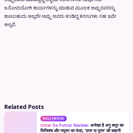
ಜನೋಪಯೋಗಿ ಕಾರ್ಯಗಳನ್ನು ಮಾಡುವ ಮೂಲಕ ಅಪ್ಪುರವರನ್ನು
ಕಾಣಬಹುದು ಅಲ್ಲದೇ ಅಪ್ಪು ಅವರು ಕಂಡಿದ್ದ ಕನಸುಗಳು ಸಹ ಇವೇ
ಅಲ್ಲವೆ.
Related Posts
BOLLYWOOD
Uttar Da Puttar Review:
अनोखा है अनु कपूर का
फिजिक्स और फ्यूचर का फंडा, ‘उत्तर दा पुत्तर’ की कहानी