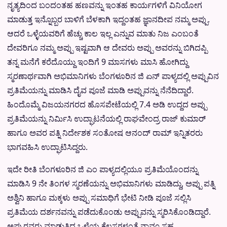
ನೃತ್ಯದಿಂದ ಬಂದಂತಹ ಹಣವನ್ನು ಇಂತಹ ಕಾರ್ಯಗಳಿಗೆ ವಿನಿಯೋಗ
ಮಾಡುತ್ತ ಇನ್ನೊಬ್ಬರ ಬಾಳಿಗೆ ಬೆಳಕಾಗಿ ಇದ್ದಂತಹ ಜ್ಞಾನದೀಪ ನಮ್ಮ ಅಪ್ಪು.
ಆದರೆ ಒಳ್ಳೆಯವರಿಗೆ ಹೆಚ್ಚು ಕಾಲ ಇಲ್ಲ ಎನ್ನುವ ಮಾತು ನಿಜ ಎಂಬಂತೆ
ದೇವರಿಗೂ ನಮ್ಮ ಅಪ್ಪು ಇಷ್ಟವಾಗಿ ಆ ದೇವರು ಅಪ್ಪು ಅವರನ್ನು ಬಿಗಿದಪ್ಪಿ
ತನ್ನ ಮನೆಗೆ ಕರೆದೊಯ್ದು ಇಂದಿಗೆ 9 ಮಾಸಗಳು ಮಾಸಿ ಹೋಗಿದ್ದು
ಸ್ಮರಣಾರ್ಥವಾಗಿ ಅಭಿಮಾನಿಗಳು ಬೆಂಗಳೂರಿನ ಜಿ ಏನ್ ಪಾಳ್ಯದಲ್ಲಿ ಅಪ್ಪುವಿನ
ಪ್ರತಿಮೆಯನ್ನು ಮಾಡಿಸಿ ದೈವ ಪೂಜೆ ಮಾಡಿ ಅಪ್ಪುವನ್ನು ನೆನೆದಿದ್ದಾರೆ.
ಹಿಂದೊಮ್ಮೆ ವಿಜಯನಗರದ ಹೊಸಪೇಟೆಯಲ್ಲಿ 7.4 ಅಡಿ ಉದ್ದದ ಅಪ್ಪು
ಪ್ರತಿಮೆಯನ್ನು ನಿರ್ಮಿಸಿ ಉದ್ಘಾಟನೆಯಲ್ಲಿ ರಾಘವೇಂದ್ರ ರಾಜ್ ಕುಮಾರ್
ಹಾಗೂ ಅವರ ಪತ್ನಿ ನಿರ್ದೇಶಕ ಸಂತೋಷ ಆನಂದ್ ರಾಮ್ ಇನ್ನಿತರರು
ಭಾಗವಹಿಸಿ ಉದ್ಘಾಟಿಸಿದ್ದರು.
ಇದೇ ರೀತಿ ಬೆಂಗಳೂರಿನ ಜಿ ಎಂ ಪಾಳ್ಯದಲ್ಲಿಯೂ ಪ್ರತಿಮೆಯೊಂದನ್ನು
ಮಾಡಿಸಿ 9 ನೇ ತಿಂಗಳ ಸ್ಮರಣೆಯನ್ನು ಅಭಿಮಾನಿಗಳು ಮಾಡಿದ್ದು, ಅಪ್ಪು ಪತ್ನಿ
ಅಶ್ವಿನಿ ಹಾಗೂ ಮಕ್ಕಳು ಅಪ್ಪು ಸಮಾಧಿಗೆ ಭೇಟಿ ನೀಡಿ ಪೂಜೆ ಸಲ್ಲಿಸಿ
ಪ್ರತಿಮೆಯ ದರ್ಶನವನ್ನು ಪಡೆದುಕೊಂಡು ಅಪ್ಪುವನ್ನು ಸ್ಮರಿಸಿಕೊಂಡಿದ್ದಾರೆ.
ಅಪ್ಪುರವರು ಮಾಡುತ್ತಿದ್ದ ಒಳ್ಳೆಯ ಕೆಲಸಗಳಂತೆ ನಾವೂ ಸಹ