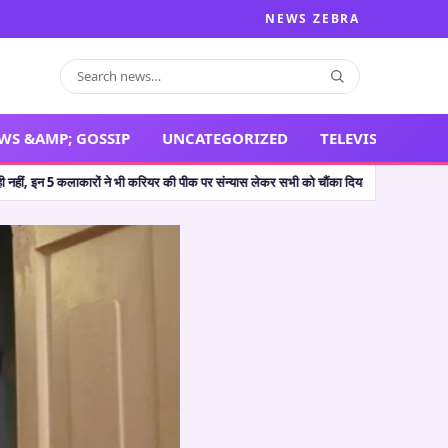
NEWS ZEBRA
WS &AMP; GOSSIP
UNCATEGORIZED
TELEVISION
संन्यास लेकर सभी को चौंका दिया
🔥 The Odyssey: क्रिस्टोफर नोलन की ‘द ओडिसी’ ने भारत म
•