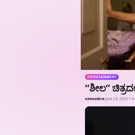
ENTERTAINMENT
“ಶೀಲ” ಚಿತ್ರದಲ್
newszebra
·
June 23, 2023
·
1 m