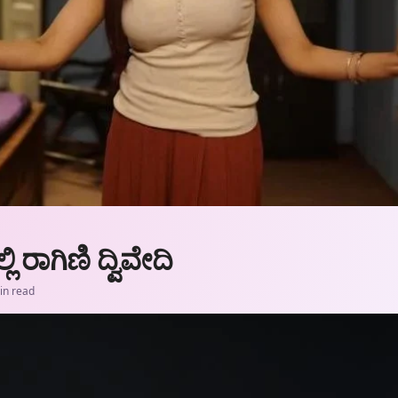
ಲಿ ರಾಗಿಣಿ ದ್ವಿವೇದಿ
in read