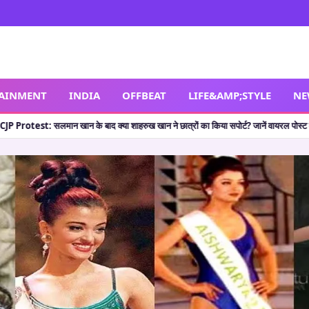
TAINMENT
INDIA
OFFBEAT
LIFE&AMP;STYLE
NE
 सपोर्ट? जानें वायरल पोस्ट की सच्चाई
🔥 Shocking Retirement: थलपति विजय ही नहीं, इन 5
•