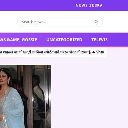
NEWS ZEBRA
WS &AMP; GOSSIP
UNCATEGORIZED
TELEVISION
 का किया सपोर्ट? जानें वायरल पोस्ट की सच्चाई
🔥 Shocking Retirement: थलपति विजय ही नही
•