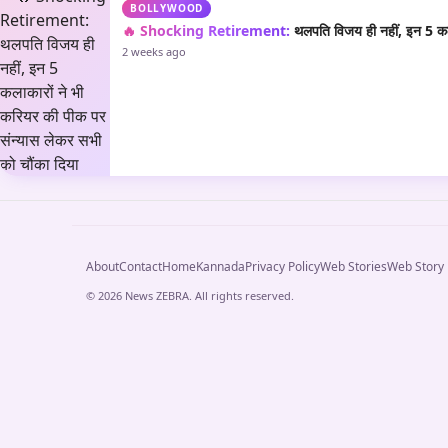
BOLLYWOOD
🔥 Shocking Retirement:
थलपति विजय ही नहीं, इन 5 कला
2 weeks ago
About
Contact
Home
Kannada
Privacy Policy
Web Stories
Web Story
© 2026 News ZEBRA. All rights reserved.