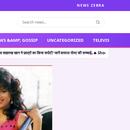
NEWS ZEBRA
WS &AMP; GOSSIP
UNCATEGORIZED
TELEVISION
 का किया सपोर्ट? जानें वायरल पोस्ट की सच्चाई
🔥 Shocking Retirement: थलपति विजय ही नही
•