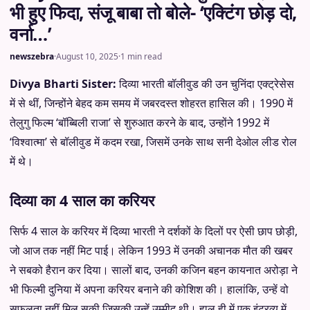
भी हुए फिदा, संजू बाबा तो बोले- ‘एक्टिंग छोड़ दो,
वर्ना…’
newszebra
·
August 10, 2025
·
1 min read
Divya Bharti Sister:
दिव्या भारती बॉलीवुड की उन चुनिंदा एक्ट्रेसेस
में से थीं, जिन्होंने बेहद कम समय में जबरदस्त शोहरत हासिल की। 1990 में
तेलुगु फिल्म ‘बॉब्बिली राजा’ से शुरुआत करने के बाद, उन्होंने 1992 में
‘विश्वात्मा’ से बॉलीवुड में कदम रखा, जिसमें उनके साथ सनी देओल लीड रोल
में थे।
दिव्या का 4 साल का करियर
सिर्फ 4 साल के करियर में दिव्या भारती ने दर्शकों के दिलों पर ऐसी छाप छोड़ी,
जो आज तक नहीं मिट पाई। लेकिन 1993 में उनकी अचानक मौत की खबर
ने सबको हैरान कर दिया। सालों बाद, उनकी कजिन बहन कायनात अरोड़ा ने
भी फिल्मी दुनिया में अपना करियर बनाने की कोशिश की। हालांकि, उन्हें वो
सफलता नहीं मिल सकी जिसकी उन्हें उम्मीद थी। हाल ही में एक इंटरव्यू में