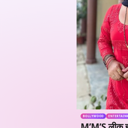
BOLLYWOOD
ENTERTAIN
M’M’S लीक होते