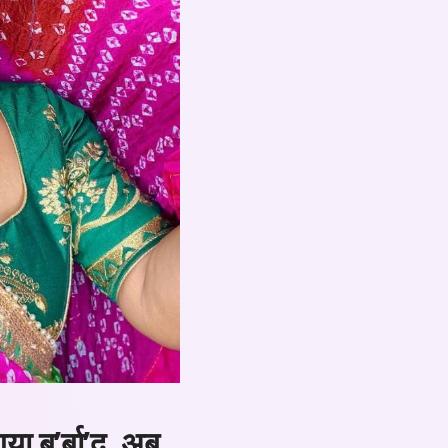
ा ब’र्बा’द, अब