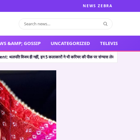
NEWS ZEBRA
WS &AMP; GOSSIP
UNCATEGORIZED
TELEVISION
ंन्यास लेकर सभी को चौंका दिया
🔥 The Odyssey: क्रिस्टोफर नोलन की ‘द ओडिसी’ ने भारत मे
•