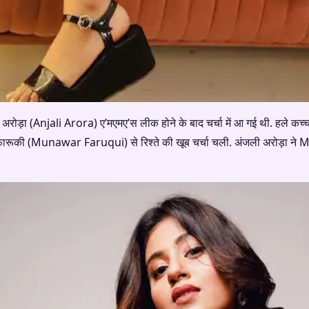
रोड़ा (Anjali Arora) ए’मएमए’स लीक होने के बाद चर्चा में आ गई थी. हले कच्चा 
र फारूकी (Munawar Faruqui) से रिश्ते की खूब चर्चा चली. अंजली अरोड़ा ने 