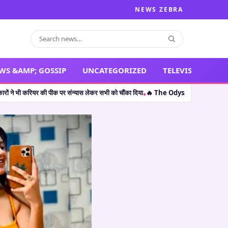
NEWS ZEBRA
WS &AMP; GOSSIP
UNCATEGORIZED
TELEVISION
का दिया
🔥 The Odyssey: क्रिस्टोफर नोलन की ‘द ओडिसी’ ने भारत में जड़ा ‘शतक’, 7 दिन बा
•