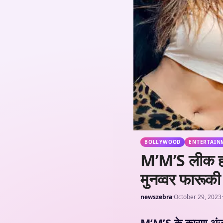
BOLLYWOOD
ENTERTAIN
M’M’S लीक होने
मुनव्वर फारूकी
newszebra
·
October 29, 2023
·
M’M’S के कारण अंजलि