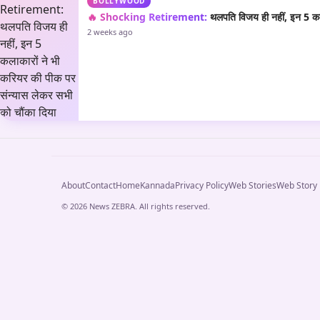
BOLLYWOOD
🔥 Shocking Retirement:
थलपति विजय ही नहीं, इन 5 कला
2 weeks ago
About
Contact
Home
Kannada
Privacy Policy
Web Stories
Web Story
© 2026 News ZEBRA. All rights reserved.