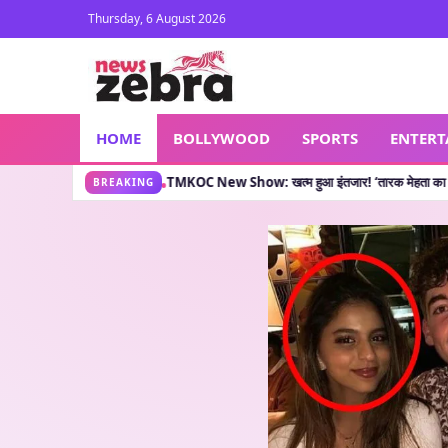
Thursday, 6 August 2026
HOME
BOLLYWOOD
SPORTS
ENTER
नी क्या कहती है?
TMKOC New Show: खत्म हुआ इंतजार! ‘तारक मेहता का उल्टा चश्मा’ वाले लेक
•
BREAKING