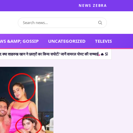
NEWS ZEBRA
WS &AMP; GOSSIP
UNCATEGORIZED
TELEVISION
छात्रों का किया सपोर्ट? जानें वायरल पोस्ट की सच्चाई
🔥 Shocking Retirement: थलपति विजय 
•