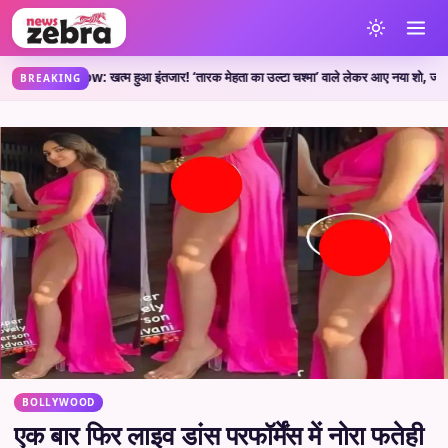
 Show: खत्म हुआ इंतजार! ‘तारक मेहता का उल्टा चश्मा’ वाले लेकर आए नया शो, जानें कहां दे
BREAKING
BOLLYWOOD
एक बार फिर लाइव डांस परफॉर्मेंस में नोरा फतेही