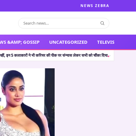
NEWS ZEBRA
WS &AMP; GOSSIP
UNCATEGORIZED
TELEVISION
क पर संन्यास लेकर सभी को चौंका दिया
🔥 The Odyssey: क्रिस्टोफर नोलन की ‘द ओडिसी’ ने 
•