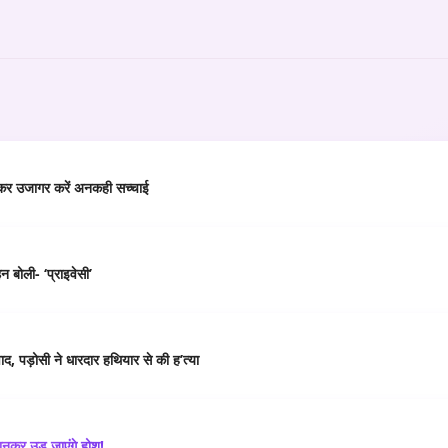
ाकर उजागर करें अनकही सच्चाई
हन बोली- ‘प्राइवेसी’
िवाद, पड़ोसी ने धारदार हथियार से की ह’त्या
ानकर उड़ जाएंगे होश!