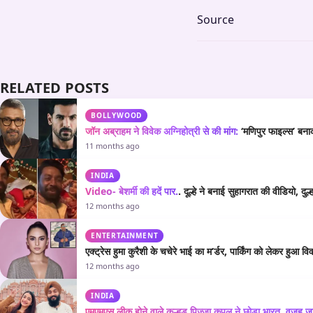
Source
RELATED POSTS
BOLLYWOOD
जॉन अब्राहम ने विवेक अग्निहोत्री से की मांग:
‘मणिपुर फाइल्स’ बन
11 months ago
INDIA
Video- बेशर्मी की हदें पार.
. दूल्हे ने बनाई सुहागरात की वीडियो, दुल्
12 months ago
ENTERTAINMENT
एक्ट्रेस हुमा कुरैशी के चचेरे भाई का म’र्डर, पार्किंग को लेकर हुआ व
12 months ago
INDIA
एमएमएस लीक होने वाले कुल्हड़ पिज्जा कपल ने छोड़ा भारत, वजह ज