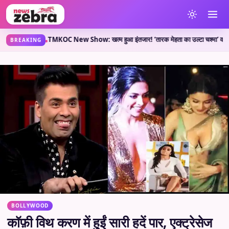
या कहती है?
TMKOC New Show: खत्म हुआ इंतजार! ‘तारक मेहता का उल्टा चश्मा’ वाले लेकर आए 
•
BREAKING
BOLLYWOOD
कॉफ़ी विथ करण में हुईं सारी हदें पार, एक्ट्रेसेज