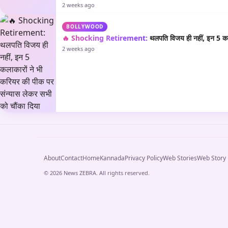
2 weeks ago
BOLLYWOOD
🔥 Shocking Retirement:
थलपति विजय ही नहीं, इन 5 कला
2 weeks ago
About
Contact
Home
Kannada
Privacy Policy
Web Stories
Web Story
© 2026 News ZEBRA. All rights reserved.