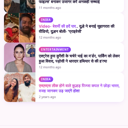
फाइल्स’ बनाकर उजागर करें अनकही सच्चाई
11 months ago
INDIA
Video- बेशर्मी की हदें पार.
. दूल्हे ने बनाई सुहागरात की
वीडियो, दुल्हन बोली- ‘प्राइवेसी’
12 months ago
ENTERTAINMENT
एक्ट्रेस हुमा कुरैशी के चचेरे भाई का म’र्डर, पार्किंग को लेकर
हुआ विवाद, पड़ोसी ने धारदार हथियार से की ह’त्या
12 months ago
INDIA
एमएमएस लीक होने वाले कुल्हड़ पिज्जा कपल ने छोड़ा भारत,
वजह जानकर उड़ जाएंगे होश!
2 years ago