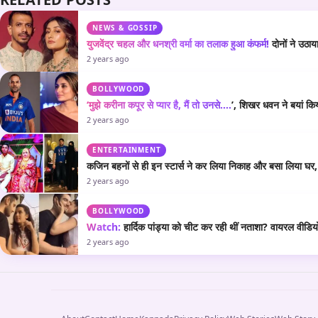
NEWS & GOSSIP
युजवेंद्र चहल और धनश्री वर्मा का तलाक हुआ कंफर्म!
दोनों ने उठा
2 years ago
BOLLYWOOD
‘मुझे करीना कपूर से प्यार है, मैं तो उनसे….
’, शिखर धवन ने बयां कि
2 years ago
ENTERTAINMENT
कजिन बहनों से ही इन स्टार्स ने कर लिया निकाह और बसा लिया घर, एक
2 years ago
BOLLYWOOD
Watch:
हार्दिक पांड्या को चीट कर रही थीं नताशा? वायरल वीडियो
2 years ago