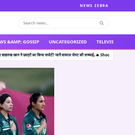
NEWS ZEBRA
WS &AMP; GOSSIP
UNCATEGORIZED
TELEVISION
ं का किया सपोर्ट? जानें वायरल पोस्ट की सच्चाई
🔥 Shocking Retirement: थलपति विजय ही नही
•