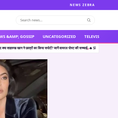
NEWS ZEBRA
WS &AMP; GOSSIP
UNCATEGORIZED
TELEVISION
्रों का किया सपोर्ट? जानें वायरल पोस्ट की सच्चाई
🔥 Shocking Retirement: थलपति विजय ही
•