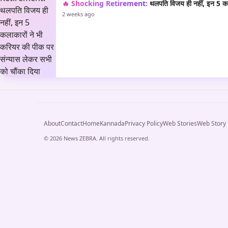
🔥 Shocking Retirement:
थलपति विजय ही नहीं, इन 5 कला
2 weeks ago
About
Contact
Home
Kannada
Privacy Policy
Web Stories
Web Story
© 2026 News ZEBRA. All rights reserved.