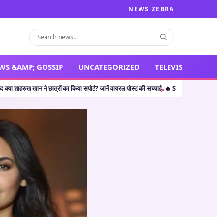
NEWS ZEBRA
WS &AMP; GOSSIP
UNCATEGORIZED
TELEVISION
छात्रों का किया सपोर्ट? जानें वायरल पोस्ट की सच्चाई
🔥 Shocking Retirement: थलपति विजय 
•