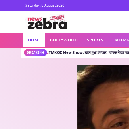
Saturday, 8 August 2026
HOME
BOLLYWOOD
SPORTS
ENTER
नी क्या कहती है?
TMKOC New Show: खत्म हुआ इंतजार! ‘तारक मेहता का उल्टा चश्मा’ वाले लेक
•
BREAKING