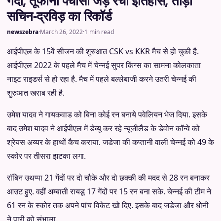
गर्दा, तूफानी पचासा जड़ रचा इतिहास, तोड़ा
सचिन-द्रविड़ का रिकॉर्ड
newszebra
·
March 26, 2022
·
1 min read
आईपीएल के 15वें सीजन की शुरुआत CSK vs KKR मैच से हो चुकी है.
आईपीएल 2022 के पहले मैच में चेन्नई सुपर किंग्स का सामना कोलकाता
नाइट राइडर्स से हो रहा है. मैच में पहले बल्लेबाजी करने उतरी चेन्नई की
शुरुआत खराब रही है.
उमेश यादव ने गायकवाड को बिना कोई रन बनाये पवेलियन भेज दिया. इसके
बाद उमेश यादव ने आईपीएल में डेब्यू कर रहे न्यूजीलैंड के डेवोन कॉन्वे को
श्रेयस अय्यर के हाथों कैच कराया. जडेजा की कप्तानी वाली चेन्नई को 49 के
स्कोर पर तीसरा झटका लगा.
रॉबिन उथप्पा 21 गेंदों पर दो चौके और दो छक्की की मदद से 28 रन बनाकर
आउट हुए. वहीं अम्बाती रायडू 17 गेंदों पर 15 रन बना सके. चेन्नई की टीम ने
61 रन के स्कोर तक अपने पांच विकेट खो दिए. इसके बाद जडेजा और धोनी
ने पारी को संभाला.