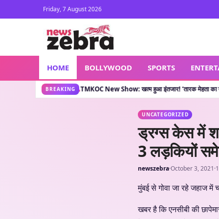
Friday, 7 August 2026
HOME
BOLLYWOOD
SPORTS
ENTER
 कहानी क्या कहती है?
TMKOC New Show: खत्म हुआ इंतजार! ‘तारक मेहता का उल्टा चश्मा’ वाले 
•
BREAKING
UNCATEGORIZED
ड्रग्स केस मे
3 लड़कियों समेत
newszebra
·
October 3, 2021
·
1
मुंबई से गोवा जा रहे जहाज में
खबर है कि एनसीबी की छापेमा