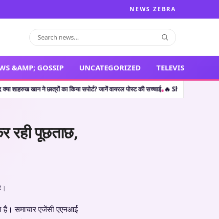
NEWS ZEBRA
WS &AMP; GOSSIP
UNCATEGORIZED
TELEVISION
 ने छात्रों का किया सपोर्ट? जानें वायरल पोस्ट की सच्चाई
🔥 Shocking Retirement: थलपति व
•
कर रही पूछताछ,
है।
या है। समाचार एजेंसी एएनआई