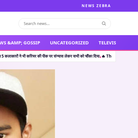
NEWS ZEBRA
WS &AMP; GOSSIP
UNCATEGORIZED
TELEVISION
 पीक पर संन्यास लेकर सभी को चौंका दिया
🔥 The Odyssey: क्रिस्टोफर नोलन की ‘द ओडिसी’ 
•