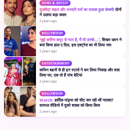
NEWS & GOSSIP
युजवेंद्र चहल और धनश्री वर्मा का तलाक हुआ कंफर्म!
दोनों
ने उठाया बड़ा कदम
2 years ago
BOLLYWOOD
‘मुझे करीना कपूर से प्यार है, मैं तो उनसे….
’, शिखर धवन ने
बयां किया हाल ए दिल, इस एक्ट्रेस का भी लिया नाम
2 years ago
ENTERTAINMENT
कजिन बहनों से ही इन स्टार्स ने कर लिया निकाह और बसा
लिया घर, एक तो हैं पांच बेटियां
2 years ago
BOLLYWOOD
Watch:
हार्दिक पांड्या को चीट कर रही थीं नताशा?
वायरल वीडियो में दूसरे शख्स को किया किस
2 years ago