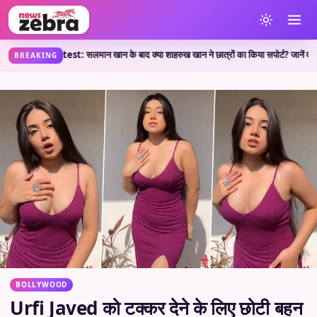
न खान के बाद क्या शाहरुख खान ने छात्रों का किया सपोर्ट? जानें वायरल पोस्ट की सच्चाई
🔥 Sho
•
BREAKING
BOLLYWOOD
Urfi Javed को टक्कर देने के लिए छोटी बहन