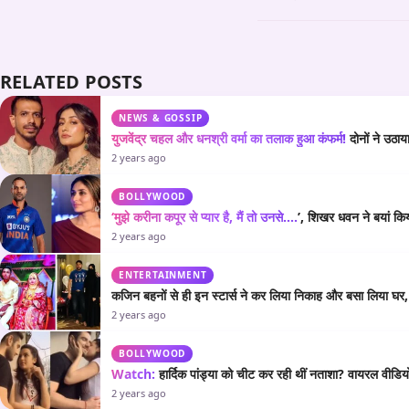
RELATED POSTS
NEWS & GOSSIP
युजवेंद्र चहल और धनश्री वर्मा का तलाक हुआ कंफर्म!
दोनों ने उठा
2 years ago
BOLLYWOOD
‘मुझे करीना कपूर से प्यार है, मैं तो उनसे….
’, शिखर धवन ने बयां कि
2 years ago
ENTERTAINMENT
कजिन बहनों से ही इन स्टार्स ने कर लिया निकाह और बसा लिया घर, एक
2 years ago
BOLLYWOOD
Watch:
हार्दिक पांड्या को चीट कर रही थीं नताशा? वायरल वीडियो
2 years ago