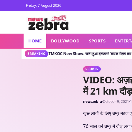
Friday, 7 August 2026
HOME
BOLLYWOOD
SPORTS
ENTER
 कहानी क्या कहती है?
TMKOC New Show: खत्म हुआ इंतजार! ‘तारक मेहता का उल्टा चश्मा’ वाले
•
BREAKING
SPORTS
VIDEO: अज़हर 
में 21 km दौड
newszebra
·
October 9, 2021
·
1
कुछ लोगों के लिए उम्र महज ए
76 साल की उम्र में दौड़ लगा