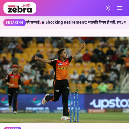
रल पोस्ट की सच्चाई
🔥 Shocking Retirement: थलपति विजय ही नहीं, इन 5 कलाकारों ने भी क
•
BREAKING